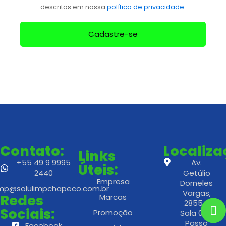
descritos em nossa
política de privacidade
.
Cadastre-se
Contato:
Localiz
Links
+55 49 9 9995
Av.
Úteis:
2440
Getúlio
Empresa
Dorneles
imp@solulimpchapeco.com.br
Vargas,
Redes
Marcas
2855 -
Sociais:
Promoção
Sala 02 -
Passo
Facebook