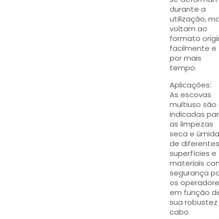
durante a
utilização, m
voltam ao
formato origi
facilmente e
por mais
tempo.
Aplicações:
As escovas
multiuso são
indicadas pa
as limpezas
seca e úmid
de diferente
superfícies e
materiais co
segurança p
os operador
em função d
sua robustez
cabo