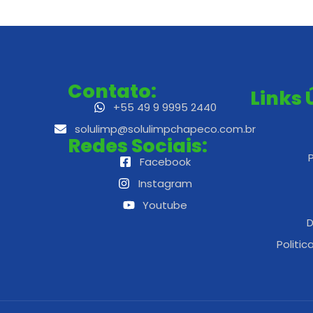
Contato:
Links 
+55 49 9 9995 2440
solulimp@solulimpchapeco.com.br
Redes Sociais:
Facebook
Instagram
Youtube
Politic