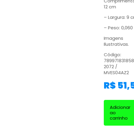
Comprimento
12 cm
– Largura: 9 
– Peso: 0,060
Imagens
Ilustrativas.
Código:
789971831858
2072 /
MVES04AZ2
R$
51,
Adicionar
ao
carrinho