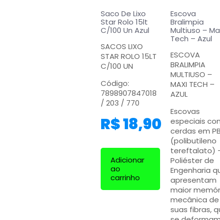
Saco De Lixo
Escova
Star Rolo 15lt
Bralimpia
C/100 Un Azul
Multiuso – Ma
Tech – Azul
SACOS LIXO
ESCOVA
STAR ROLO 15LT
BRALIMPIA
C/100 UN
MULTIUSO –
Código:
MAXI TECH –
7898907847018
AZUL
/ 203 / 770
Escovas
R$
18,90
especiais co
cerdas em P
(polibutileno
tereftalato) 
Adicionar
Poliéster de
ao
Engenharia q
carrinho
apresentam
maior memór
mecânica de
suas fibras, 
se deforma