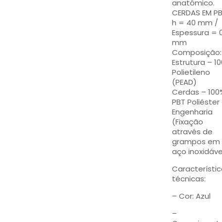
anatômico.
CERDAS EM PB
h = 40 mm /
Espessura = 0
mm
Composição:
Estrutura – 1
Polietileno
(PEAD)
Cerdas – 100
PBT Poliéster
Engenharia
(Fixação
através de
grampos em
aço inoxidáve
Característi
técnicas:
– Cor: Azul
–