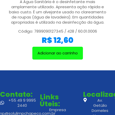
A Água Sanitária é o desinfetante mais
amplamente utilizado. Apresenta ação rápida e
baixo custo. É um alvejante usado no clareamento
de roupas (água de lavadeira). Em quantidades
apropriadas é utilizado na desinfecção da água.
Código: 7899090127345 / 428 / 60.01.0006
R$
12,60
Adicionar ao carrinho
Contato:
Localiz
Links
+55 49 9 9995
Av.
Úteis:
2440
Getúlio
Empresa
Dorneles
imp@solulimpchapeco.com.br