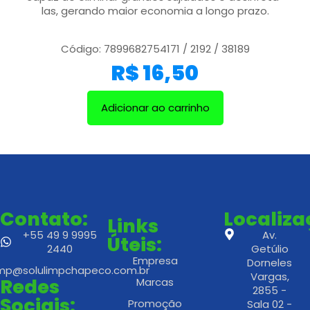
las, gerando maior economia a longo prazo.
Código: 7899682754171 / 2192 / 38189
R$
16,50
Adicionar ao carrinho
Contato:
Localiz
Links
+55 49 9 9995
Av.
Úteis:
2440
Getúlio
Empresa
Dorneles
imp@solulimpchapeco.com.br
Vargas,
Redes
Marcas
2855 -
Sociais:
Promoção
Sala 02 -