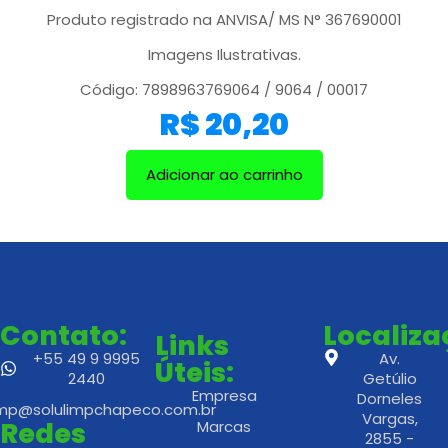
Produto registrado na ANVISA/ MS N° 367690001
Imagens Ilustrativas.
Código: 7898963769064 / 9064 / 00017
R$
20,20
Adicionar ao carrinho
Contato:
Localiz
Links
+55 49 9 9995
Av.
Úteis:
2440
Getúlio
Empresa
Dorneles
imp@solulimpchapeco.com.br
Vargas,
Redes
Marcas
2855 -