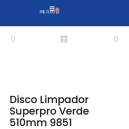
0
R$
0,00
Disco Limpador
Superpro Verde
510mm 9851