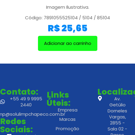
Imagem Ilustrativa.
Código: 7891055525104 / 5104 / 85104
R$
25,65
Adicionar ao carrinho
Contato:
Localiz
Links
+55 49 9 9995
Av.
Úteis:
2440
Getúlio
Empresa
Dorneles
imp@solulimpchapeco.com.br
Vargas,
Redes
Marcas
2855 -
Sociais:
Promoção
Sala 02 -
Passo