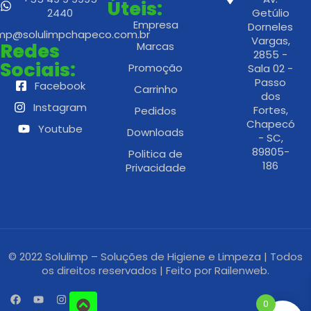
Úteis:
2440
Getúlio
Empresa
Dorneles
imp@solulimpchapeco.com.br
Vargas,
Redes
Marcas
2855 -
Sociais:
Promoção
Sala 02 -
Passo
Facebook
Carrinho
dos
Instagram
Fortes,
Pedidos
Chapecó
Youtube
Downloads
- SC,
89805-
Politica de
186
Privacidade
© 2022 Solulimp – Soluções de Higiene e Limpeza | Todos
os direitos reservados | Feito por
Railenweb.
0