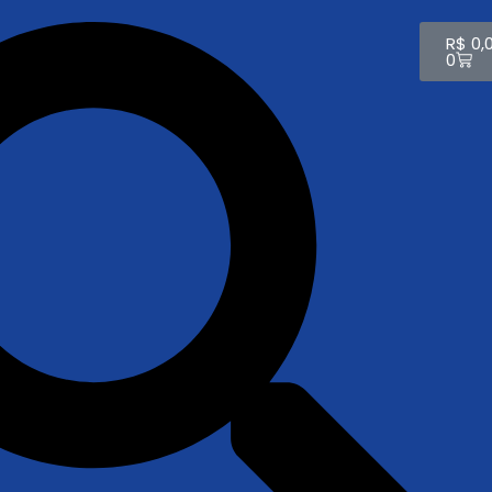
R$
0,
0