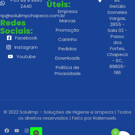
+55 49 9 9995
Av.
Úteis:
2440
Getúlio
Empresa
Dorneles
imp@solulimpchapeco.com.br
Vargas,
Redes
Marcas
2855 -
Sociais:
Promoção
Sala 02 -
Passo
Facebook
Carrinho
dos
Instagram
Fortes,
Pedidos
Chapecó
Youtube
Downloads
- SC,
89805-
Politica de
186
Privacidade
© 2022 Solulimp – Soluções de Higiene e Limpeza | Todos
os direitos reservados | Feito por
Railenweb.
0