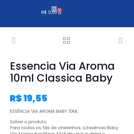
0
R$
0,00
Essencia Via Aroma
10ml Classica Baby
R$
19,55
ESSÊNCIA VIA AROMA BABY 10ML
Sobre o produto
Para todos os fãs de cheirinhos, a Essência Baby
Via Aroma é prática, fácil de usar e deixa o