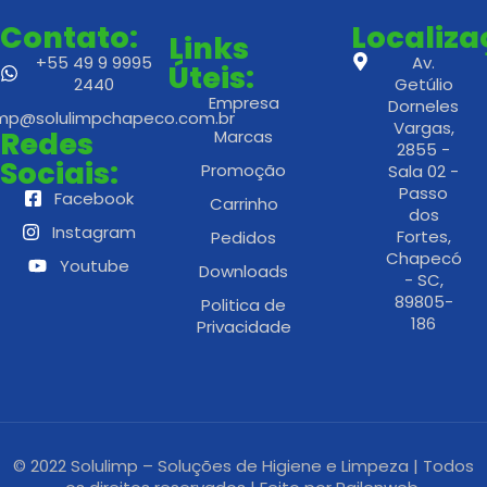
Contato:
Localiz
Links
+55 49 9 9995
Av.
Úteis:
2440
Getúlio
Empresa
Dorneles
imp@solulimpchapeco.com.br
Vargas,
Redes
Marcas
2855 -
Sociais:
Promoção
Sala 02 -
Passo
Facebook
Carrinho
dos
Instagram
Fortes,
Pedidos
Chapecó
Youtube
Downloads
- SC,
89805-
Politica de
186
Privacidade
© 2022 Solulimp – Soluções de Higiene e Limpeza | Todos