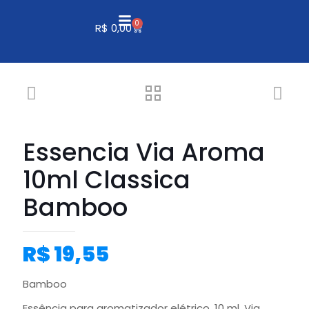
0
R$
0,00
Essencia Via Aroma
10ml Classica
Bamboo
R$
19,55
Bamboo
Essência para aromatizador elétrico, 10 ml, Via