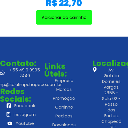
R$
22,70
Adicionar ao carrinho
Contato:
Localiz
Links
+55 49 9 9995
Av.
Úteis:
2440
Getúlio
Empresa
Dorneles
imp@solulimpchapeco.com.br
Vargas,
Redes
Marcas
2855 -
Sociais:
Promoção
Sala 02 -
Passo
Facebook
Carrinho
dos
Instagram
Fortes,
Pedidos
Chapecó
Youtube
Downloads
- SC,