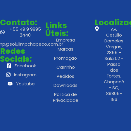
Contato:
Localiz
Links
+55 49 9 9995
Av.
Úteis:
2440
Getúlio
Empresa
Dorneles
imp@solulimpchapeco.com.br
Vargas,
Redes
Marcas
2855 -
Sociais:
Promoção
Sala 02 -
Passo
Facebook
Carrinho
dos
Instagram
Fortes,
Pedidos
Chapecó
Youtube
Downloads
- SC,
89805-
Politica de
186
Privacidade