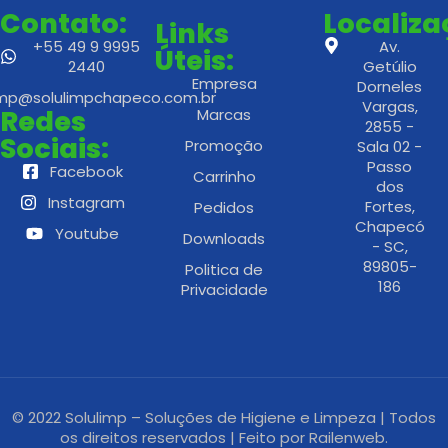
Contato:
Localiz
Links
+55 49 9 9995
Av.
Úteis:
2440
Getúlio
Empresa
Dorneles
imp@solulimpchapeco.com.br
Vargas,
Redes
Marcas
2855 -
Sociais:
Promoção
Sala 02 -
Passo
Facebook
Carrinho
dos
Instagram
Fortes,
Pedidos
Chapecó
Youtube
Downloads
- SC,
89805-
Politica de
186
Privacidade
© 2022 Solulimp – Soluções de Higiene e Limpeza | Todos
os direitos reservados | Feito por
Railenweb.