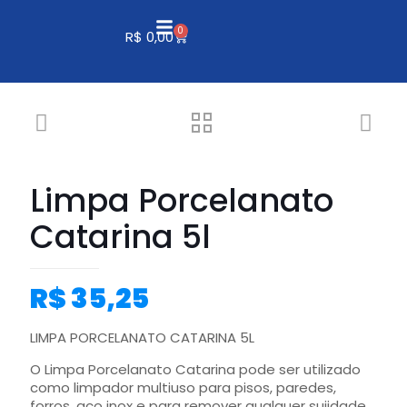
0
R$
0,00
Limpa Porcelanato
Catarina 5l
R$
35,25
LIMPA PORCELANATO CATARINA 5L
O Limpa Porcelanato Catarina pode ser utilizado
como limpador multiuso para pisos, paredes,
forros, aço inox e para remover qualquer sujidade