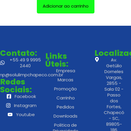
Adicionar ao carrinho
Contato:
Localiz
Links
+55 49 9 9995
Av.
Úteis:
2440
Getúlio
Empresa
Dorneles
imp@solulimpchapeco.com.br
Vargas,
Redes
Marcas
2855 -
Sociais:
Promoção
Sala 02 -
Passo
Facebook
Carrinho
dos
Instagram
Fortes,
Pedidos
Chapecó
Youtube
Downloads
- SC,
89805-
Politica de
186
Privacidade