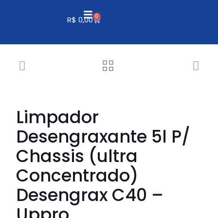
0
R$
0,00
Limpador
Desengraxante 5l P/
Chassis (ultra
Concentrado)
Desengrax C40 –
Uppro