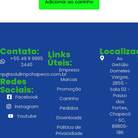
Adicionar ao carrinho
Contato:
Localiz
Links
+55 49 9 9995
Av.
Úteis:
2440
Getúlio
Empresa
Dorneles
imp@solulimpchapeco.com.br
Vargas,
Redes
Marcas
2855 -
Sociais:
Promoção
Sala 02 -
Passo
Facebook
Carrinho
dos
Instagram
Fortes,
Pedidos
Chapecó
Youtube
Downloads
- SC,
89805-
Politica de
186
Privacidade