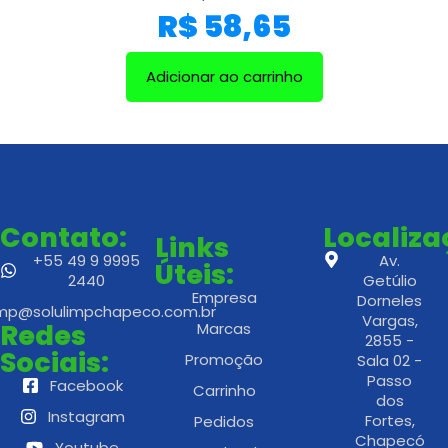
R$
58,65
Adicionar ao carrinho
Contato:
Localiz
Links
+55 49 9 9995
Av.
Úteis:
2440
Getúlio
Empresa
Dorneles
imp@solulimpchapeco.com.br
Vargas,
Redes
Marcas
2855 -
Sociais:
Promoção
Sala 02 -
Passo
Facebook
Carrinho
dos
Instagram
Fortes,
Pedidos
Chapecó
Youtube