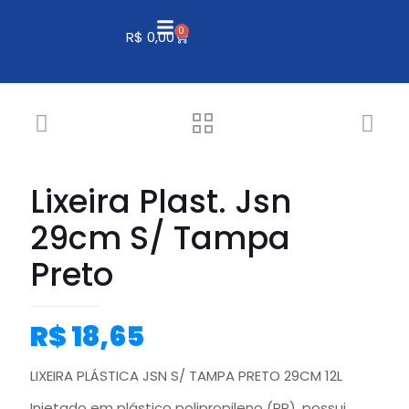
0
R$
0,00
Lixeira Plast. Jsn
29cm S/ Tampa
Preto
R$
18,65
LIXEIRA PLÁSTICA JSN S/ TAMPA PRETO 29CM 12L
Injetado em plástico polipropileno (PP), possui