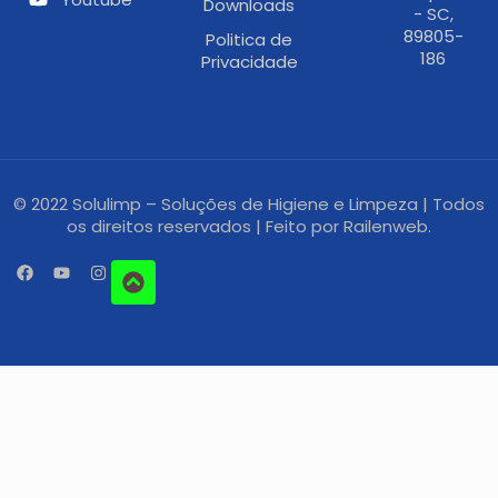
Downloads
- SC,
89805-
Politica de
186
Privacidade
© 2022 Solulimp – Soluções de Higiene e Limpeza | Todos
os direitos reservados | Feito por
Railenweb.