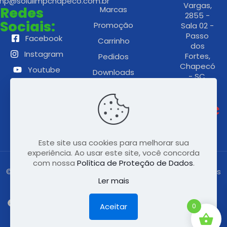
imp@solulimpchapeco.com.br
Vargas,
Redes
Marcas
2855 -
Sociais:
Promoção
Sala 02 -
Passo
Facebook
Carrinho
dos
Instagram
Fortes,
Pedidos
Chapecó
Youtube
Downloads
- SC,
89805-
Politica de
186
Privacidade
Este site usa cookies para melhorar sua
experiência. Ao usar este site, você concorda
com nossa
Política de Proteção de Dados
.
© 2022 Solulimp – Soluções de Higiene e Limpeza | Todos
Ler mais
os direitos reservados | Feito por
Railenweb.
Aceitar
0