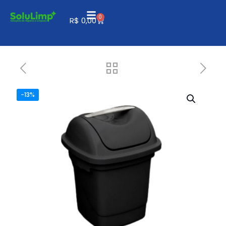
0
R$
0,00
-13%