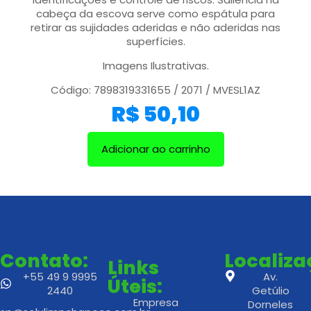
cabeça da escova serve como espátula para
retirar as sujidades aderidas e não aderidas nas
superfícies.
Imagens Ilustrativas.
Código: 7898319331655 / 2071 / MVESL1AZ
R$
50,10
Adicionar ao carrinho
Contato:
Localiz
Links
+55 49 9 9995
Av.
Úteis:
2440
Getúlio
Empresa
Dorneles