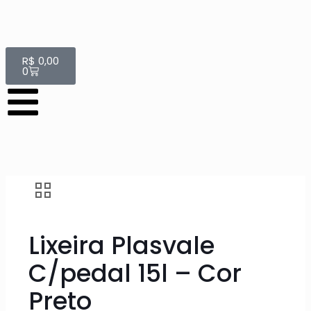
R$
0,00
0
Lixeira Plasvale
C/pedal 15l – Cor
Preto