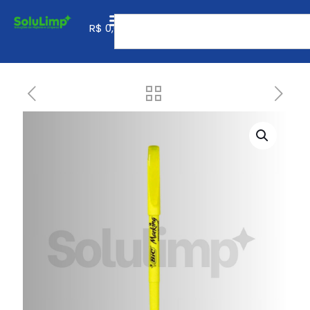
0
R$
0,00