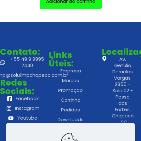
Adicionar ao carrinho
Contato:
Localiz
Links
+55 49 9 9995
Av.
Úteis:
2440
Getúlio
Empresa
Dorneles
imp@solulimpchapeco.com.br
Vargas,
Redes
Marcas
2855 -
Sociais:
Promoção
Sala 02 -
Passo
Facebook
Carrinho
dos
Instagram
Fortes,
Pedidos
Chapecó
Youtube
Downloads
- SC,
89805-
Politica de
186
Privacidade