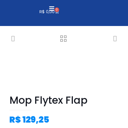
0
R$
0,00
Mop Flytex Flap
R$
129,25