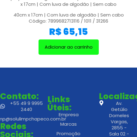
x 17cm | Com luva de algodão | Sem cabo
40cm x 17cm | Com luva de algodão | Sem cabo
Código: 7899682713116 / 1011 / 31266
R$
65,15
Adicionar ao carrinho
Contato:
Localiz
Links
+55 49 9 9995
Av.
Úteis:
2440
Getúlio
Empresa
Dorneles
imp@solulimpchapeco.com.br
Vargas,
Redes
Marcas
2855 -
Sociais:
Promoção
Sala 02 -