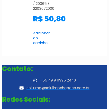
/ 20365 /
2203072000
R$
50,80
Adicionar
ao
carrinho
Contato:
+55 49 9 9995 2440
solulimp@solulimpchapeco.com.br
Redes Sociais: