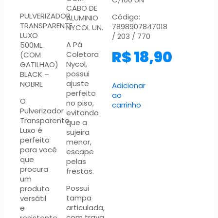
CABO DE
PULVERIZADOR
Código:
ALUMINIO
TRANSPARENTE
7898907847018
NYCOL UN.
LUXO
/ 203 / 770
A Pá
500ML.
R$
18,90
Coletora
(COM
Nycol,
GATILHAO)
possui
BLACK –
ajuste
NOBRE
Adicionar
perfeito
ao
O
no piso,
carrinho
Pulverizador
evitando
Transparente
que a
Luxo é
sujeira
perfeito
menor,
para você
escape
que
pelas
procura
frestas.
um
Possui
produto
tampa
versátil
articulada,
e
com trava
resistente,