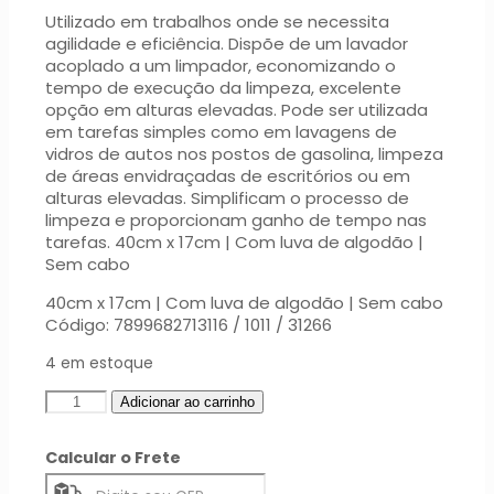
Utilizado em trabalhos onde se necessita
agilidade e eficiência. Dispõe de um lavador
acoplado a um limpador, economizando o
tempo de execução da limpeza, excelente
opção em alturas elevadas. Pode ser utilizada
em tarefas simples como em lavagens de
vidros de autos nos postos de gasolina, limpeza
de áreas envidraçadas de escritórios ou em
alturas elevadas. Simplificam o processo de
limpeza e proporcionam ganho de tempo nas
tarefas. 40cm x 17cm | Com luva de algodão |
Sem cabo
40cm x 17cm | Com luva de algodão | Sem cabo
Código: 7899682713116 / 1011 / 31266
4 em estoque
Rodo
Adicionar ao carrinho
Combinado
40cm
Calcular o Frete
S/cabo
Para