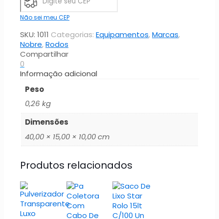
Vidro
-
Não sei meu CEP
Nobre
SKU:
1011
Categorias:
Equipamentos
,
Marcas
,
quantidade
Nobre
,
Rodos
Compartilhar
0
Informação adicional
Peso
0,26 kg
Dimensões
40,00 × 15,00 × 10,00 cm
Produtos relacionados