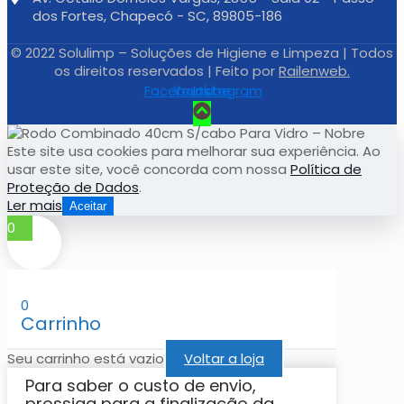
dos Fortes, Chapecó - SC, 89805-186
© 2022 Solulimp – Soluções de Higiene e Limpeza | Todos
os direitos reservados | Feito por
Railenweb.
Facebook
Youtube
Instagram
Este site usa cookies para melhorar sua experiência. Ao
usar este site, você concorda com nossa
Política de
Proteção de Dados
.
Ler mais
Aceitar
0
0
Carrinho
Seu carrinho está vazio
Voltar a loja
Para saber o custo de envio,
prossiga para a finalização da