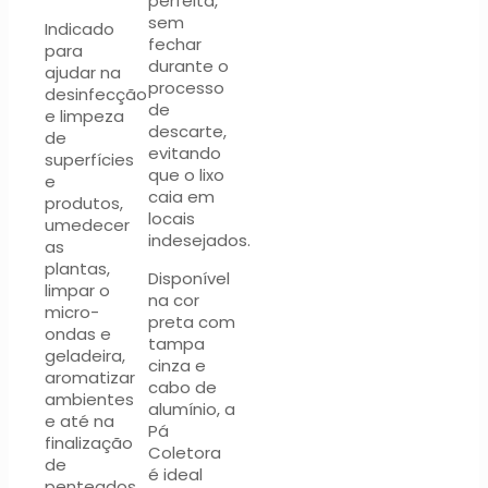
perfeita,
sem
Indicado
fechar
para
durante o
ajudar na
processo
desinfecção
de
e limpeza
descarte,
de
evitando
superfícies
que o lixo
e
caia em
produtos,
locais
umedecer
indesejados.
as
plantas,
Disponível
limpar o
na cor
micro-
preta com
ondas e
tampa
geladeira,
cinza e
aromatizar
cabo de
ambientes
alumínio, a
e até na
Pá
finalização
Coletora
de
é ideal
penteados.