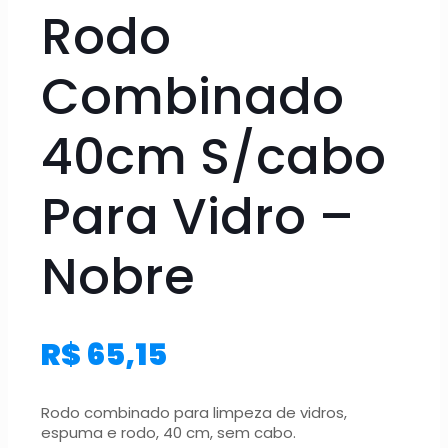
Rodo
Combinado
40cm S/cabo
Para Vidro –
Nobre
R$
65,15
Rodo combinado para limpeza de vidros,
espuma e rodo, 40 cm, sem cabo.