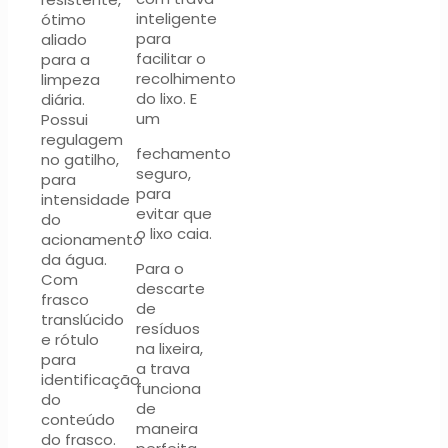
inteligente
ótimo
para
aliado
facilitar o
para a
recolhimento
limpeza
do lixo. E
diária.
um
Possui
regulagem
fechamento
no gatilho,
seguro,
para
para
intensidade
evitar que
do
o lixo caia.
acionamento
da água.
Para o
Com
descarte
frasco
de
translúcido
resíduos
e rótulo
na lixeira,
para
a trava
identificação
funciona
do
de
conteúdo
maneira
do frasco.