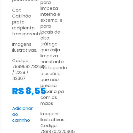
para
limpeza
Cor:
interna e
Gatilhão
externa, e
preto,
para
recipiente
locais de
transparente.
alto
tráfego
Imagens
que exija
Ilustrativas.
limpeza
Código:
constante.
7899682782228
Protegendo
/ 2228 /
o usuário
42367
que não
precisa
R$
8,55
tocar a pá
com as
mãos
Adicionar
Imagens
ao
Ilustrativas.
carrinho
Código:
7898702320365