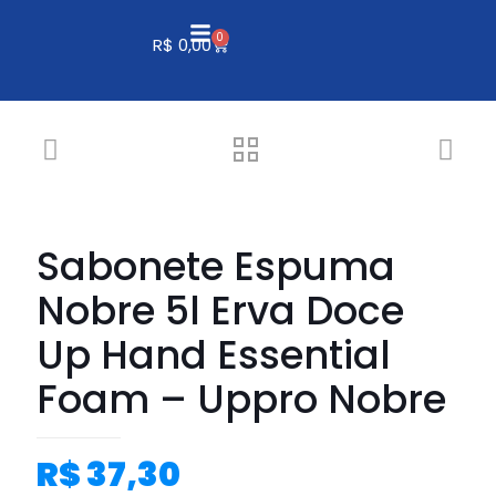
0
R$
0,00
Sabonete Espuma
Nobre 5l Erva Doce
Up Hand Essential
Foam – Uppro Nobre
R$
37,30