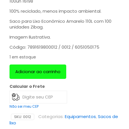
100un 16198
100% reciclado, menos impacto ambiental.
Saco para Lixo Econômico Amarelo 110L com 100
unidades Zibag.
Imagem Ilustrativa.
Código: 7891619800012 / 0012 / 6051050175
1 em estoque
Adicionar ao carrinho
Calcular o Frete
Não sei meu CEP
Categorias:
Equipamentos
,
Sacos de
SKU:
0012
lixo