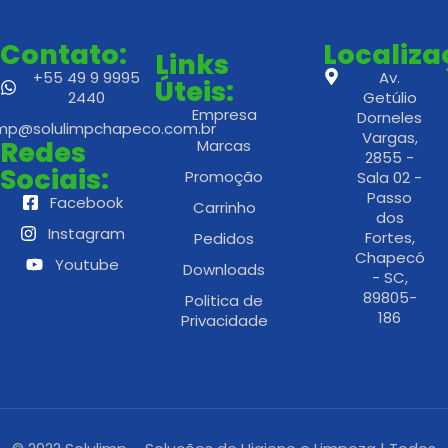
Contato:
Localiz
Links
+55 49 9 9995
Av.
Úteis:
2440
Getúlio
Empresa
Dorneles
imp@solulimpchapeco.com.br
Vargas,
Redes
Marcas
2855 -
Sociais:
Promoção
Sala 02 -
Passo
Facebook
Carrinho
dos
Instagram
Fortes,
Pedidos
Chapecó
Youtube
Downloads
- SC,
89805-
Politica de
186
Privacidade