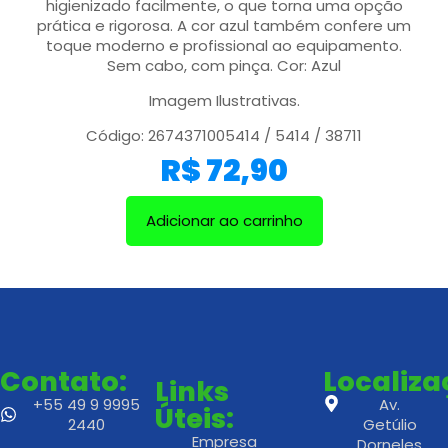
higienizado facilmente, o que torna uma opção
prática e rigorosa. A cor azul também confere um
toque moderno e profissional ao equipamento.
Sem cabo, com pinça. Cor: Azul
Imagem Ilustrativas.
Código: 2674371005414 / 5414 / 38711
R$
72,90
Adicionar ao carrinho
Contato:
Localiz
Links
+55 49 9 9995
Av.
Úteis:
2440
Getúlio
Empresa
Dorneles