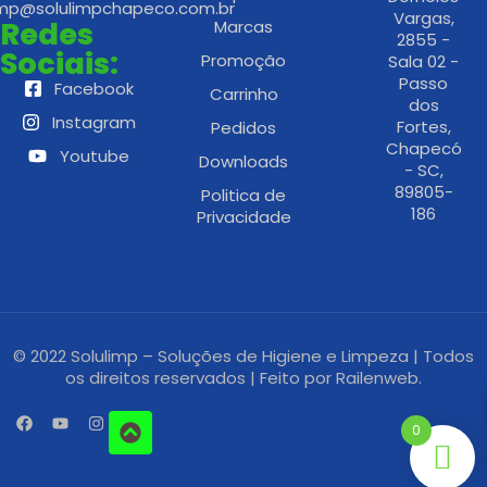
imp@solulimpchapeco.com.br
Vargas,
Redes
Marcas
2855 -
Sociais:
Promoção
Sala 02 -
Passo
Facebook
Carrinho
dos
Instagram
Fortes,
Pedidos
Chapecó
Youtube
Downloads
- SC,
89805-
Politica de
186
Privacidade
© 2022 Solulimp – Soluções de Higiene e Limpeza | Todos
os direitos reservados | Feito por
Railenweb.
0