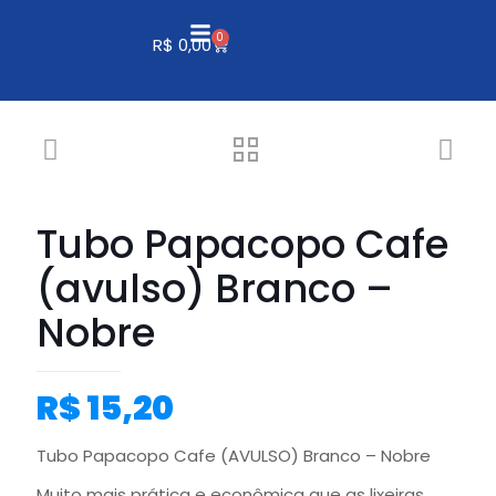
0
R$
0,00
Tubo Papacopo Cafe
(avulso) Branco –
Nobre
R$
15,20
Tubo Papacopo Cafe (AVULSO) Branco – Nobre
Muito mais prática e econômica que as lixeiras