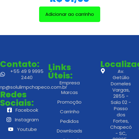
Adicionar ao carrinho
Contato:
Localiz
Links
+55 49 9 9995
Av.
Úteis:
2440
Getúlio
Empresa
Dorneles
imp@solulimpchapeco.com.br
Vargas,
Redes
Marcas
2855 -
Sociais:
Promoção
Sala 02 -
Passo
Facebook
Carrinho
dos
Instagram
Fortes,
Pedidos
Chapecó
Youtube
Downloads
- SC,