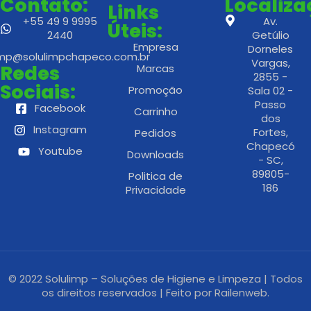
Contato:
Localiz
Links
+55 49 9 9995
Av.
Úteis:
2440
Getúlio
Empresa
Dorneles
imp@solulimpchapeco.com.br
Vargas,
Redes
Marcas
2855 -
Sociais:
Promoção
Sala 02 -
Passo
Facebook
Carrinho
dos
Instagram
Fortes,
Pedidos
Chapecó
Youtube
Downloads
- SC,
89805-
Politica de
186
Privacidade
© 2022 Solulimp – Soluções de Higiene e Limpeza | Todos
os direitos reservados | Feito por
Railenweb.