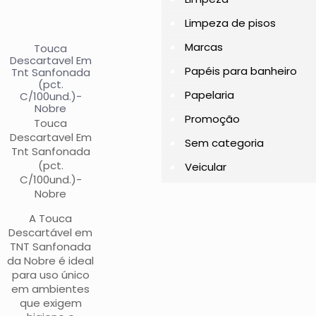
Limpeza de pisos
Marcas
Touca
Descartavel Em
Papéis para banheiro
Tnt Sanfonada
(pct.
Papelaria
C/100und.)-
Nobre
Promoção
Touca
Descartavel Em
Sem categoria
Tnt Sanfonada
(pct.
Veicular
C/100und.)-
Nobre
A Touca
Descartável em
TNT Sanfonada
da Nobre é ideal
para uso único
em ambientes
que exigem