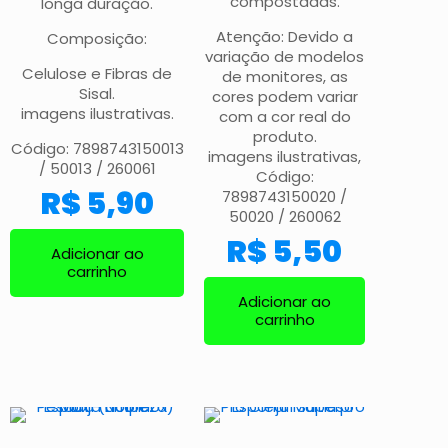
compostadas.
longa duração.
Atenção: Devido a
Composição:
variação de modelos
Celulose e Fibras de
de monitores, as
Sisal.
cores podem variar
imagens ilustrativas.
com a cor real do
produto.
Código: 7898743150013
imagens ilustrativas,
/ 50013 / 260061
Código:
R$
5,90
7898743150020 /
50020 / 260062
R$
5,50
Adicionar ao
carrinho
Adicionar ao
carrinho