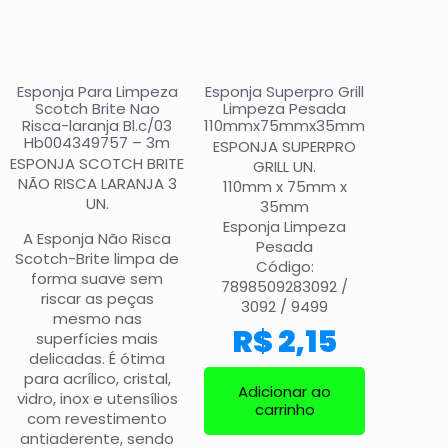
Esponja Para Limpeza
Esponja Superpro Grill
Scotch Brite Nao
Limpeza Pesada
Risca-laranja Bl.c/03
110mmx75mmx35mm
Hb004349757 – 3m
ESPONJA SUPERPRO
ESPONJA SCOTCH BRITE
GRILL UN.
NÃO RISCA LARANJA 3
110mm x 75mm x
UN.
35mm
Esponja Limpeza
A Esponja Não Risca
Pesada
Scotch-Brite limpa de
Código:
forma suave sem
7898509283092 /
riscar as peças
3092 / 9499
mesmo nas
R$
2,15
superfícies mais
delicadas. É ótima
para acrílico, cristal,
Adicionar ao
vidro, inox e utensílios
carrinho
com revestimento
antiaderente, sendo