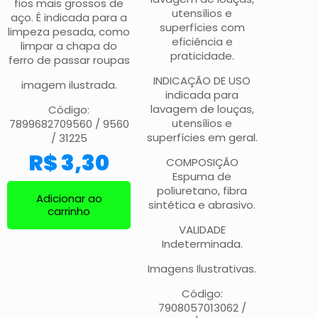
fios mais grossos de
utensílios e
aço. É indicada para a
superfícies com
limpeza pesada, como
eficiência e
limpar a chapa do
praticidade.
ferro de passar roupas
INDICAÇÃO DE USO
imagem ilustrada.
indicada para
lavagem de louças,
Código:
utensílios e
7899682709560 / 9560
superfícies em geral.
/ 31225
R$
3,30
COMPOSIÇÃO
Espuma de
poliuretano, fibra
Adicionar ao
sintética e abrasivo.
carrinho
VALIDADE
Indeterminada.
Imagens Ilustrativas.
Código:
7908057013062 /