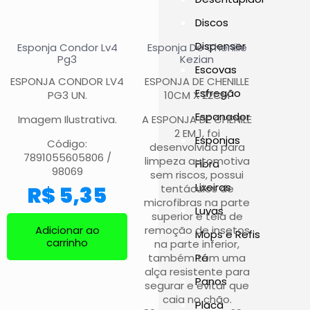
Discos
Dispenser
Esponja Condor Lv4
Esponja De Chenille
Pg3
Kezian
Escovas
ESPONJA CONDOR LV4
ESPONJA DE CHENILLE
Esfregão
PG3 UN.
10CM X 22CM
Espanador
Imagem Ilustrativa.
A ESPONJA DE CHENILE
2 EM 1, foi
Esponjas
Código:
desenvolvida para
7891055605806 /
limpeza automotiva
Fibra
98069
sem riscos, possui
Lixeiras
R$
5,35
tentáculos de
microfibras na parte
Luvas
superior e tela de
Adicionar ao
remoção de insetos
Mops e Refis
carrinho
na parte inferior,
também tem uma
Pá
alça resistente para
Panos
segurar e evitar que
caia no chão.
Placa