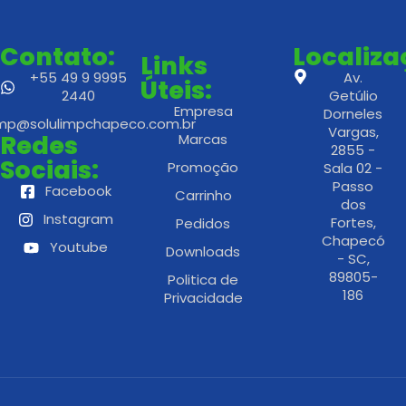
Contato:
Localiz
Links
+55 49 9 9995
Av.
Úteis:
2440
Getúlio
Empresa
Dorneles
imp@solulimpchapeco.com.br
Vargas,
Redes
Marcas
2855 -
Sociais:
Promoção
Sala 02 -
Passo
Facebook
Carrinho
dos
Instagram
Fortes,
Pedidos
Chapecó
Youtube
Downloads
- SC,
89805-
Politica de
186
Privacidade