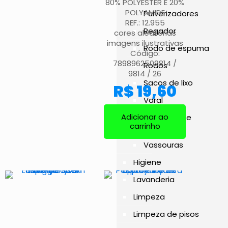
80% POLYESTER E 20%
POLYAMIDE
Pulverizadores
REF.: 12.955
Regador
cores aleatórias
imagens ilustrativas
Rodo de espuma
Código:
7898962509814 /
Rodos
9814 / 26
Sacos de lixo
R$
19,60
Varal
Adicionar ao
Vassoura de
carrinho
grama
Vassouras
Higiene
Lavanderia
Limpeza
Limpeza de pisos