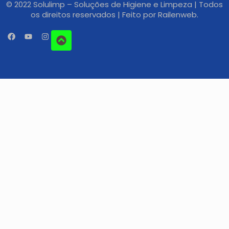
© 2022 Solulimp – Soluções de Higiene e Limpeza | Todos
os direitos reservados | Feito por
Railenweb.