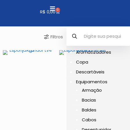
0
R$
0,00
Filtros
Aromatizadores
Copa
Descartáveis
Equipamentos
Armação
Bacias
Baldes
Cabos
Desentupidor