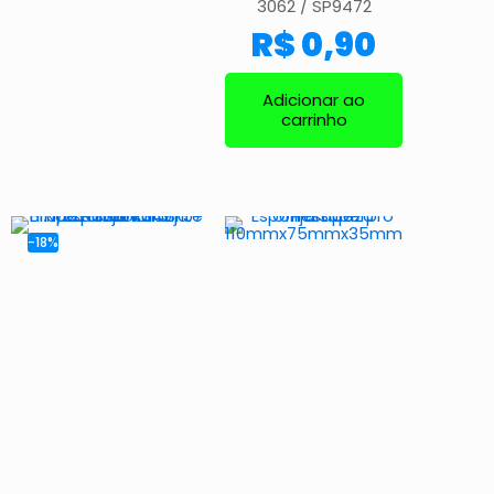
3062 / SP9472
R$
0,90
Adicionar ao
carrinho
-18%