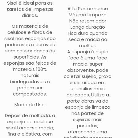
Sisal é ideal para as
Alta Performance
tarefas de limpezas
Máxima Limpeza
diárias.
Não retem odor
Os materiais de
Longa duração
celulose e fibras de
Fica dura quando
sisal nas esponjas são
seca e macia ao
poderosos e duráveis
molhar.
sem causar danos às
A esponja é dupla
superfícies. As
face é uma face
esponjas são feitas de
macia, super
materiais 100%
absorvente, pode
naturais
coletar sujeira, graxa
biodegradáveis e
e ser usada em
podem ser
utensílios mais
compostadas.
delicados. Utilize a
parte abrasiva da
Modo de Uso:
esponja de limpeza
nas partes de
Depois de molhada, a
sujeiras mais
esponja de celulose
pesadas,
sisal torna-se macia,
oferecendo uma
fina e elástica, com
esfoliação poderosa