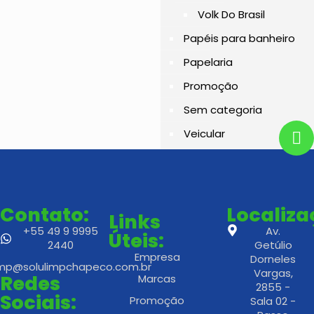
Volk Do Brasil
Papéis para banheiro
Papelaria
Promoção
Sem categoria
Veicular
Contato:
Localiz
Links
+55 49 9 9995
Av.
Úteis:
2440
Getúlio
Empresa
Dorneles
imp@solulimpchapeco.com.br
Vargas,
Redes
Marcas
2855 -
Sociais:
Promoção
Sala 02 -