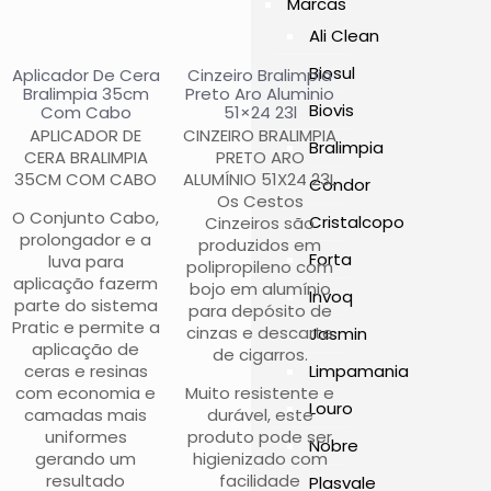
Marcas
Ali Clean
Biosul
Aplicador De Cera
Cinzeiro Bralimpia
Bralimpia 35cm
Preto Aro Aluminio
Biovis
Com Cabo
51×24 23l
APLICADOR DE
CINZEIRO BRALIMPIA
Bralimpia
CERA BRALIMPIA
PRETO ARO
35CM COM CABO
ALUMÍNIO 51X24 23L
Condor
Os Cestos
O Conjunto Cabo,
Cristalcopo
Cinzeiros são
prolongador e a
produzidos em
Forta
luva para
polipropileno com
aplicação fazerm
bojo em alumínio
Invoq
parte do sistema
para depósito de
Pratic e permite a
cinzas e descarte
Jasmin
aplicação de
de cigarros.
ceras e resinas
Limpamania
com economia e
Muito resistente e
Louro
camadas mais
durável, este
uniformes
produto pode ser
Nobre
gerando um
higienizado com
resultado
facilidade
Plasvale