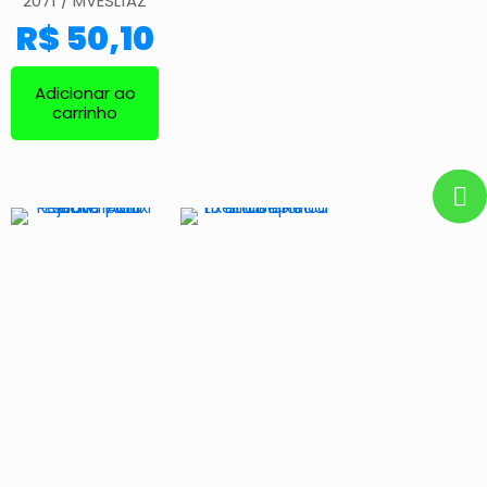
2071 / MVESL1AZ
R$
50,10
Adicionar ao
carrinho