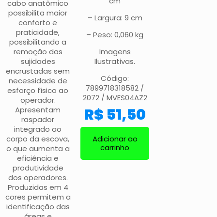
cm
cabo anatômico
possibilita maior
– Largura: 9 cm
conforto e
praticidade,
– Peso: 0,060 kg
possibilitando a
remoção das
Imagens
sujidades
Ilustrativas.
encrustadas sem
Código:
necessidade de
7899718318582 /
esforço físico ao
2072 / MVES04AZ2
operador.
Apresentam
R$
51,50
raspador
integrado ao
corpo da escova,
Adicionar ao
carrinho
o que aumenta a
eficiência e
produtividade
dos operadores.
Produzidas em 4
cores permitem a
identificação das
áreas e