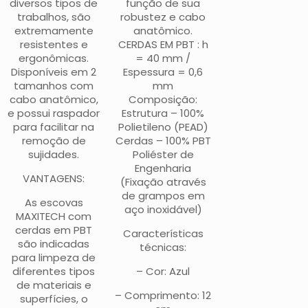
diversos tipos de
função de sua
trabalhos, são
robustez e cabo
extremamente
anatômico.
resistentes e
CERDAS EM PBT : h
ergonômicas.
= 40 mm /
Disponíveis em 2
Espessura = 0,6
tamanhos com
mm
cabo anatômico,
Composição:
e possui raspador
Estrutura – 100%
para facilitar na
Polietileno (PEAD)
remoção de
Cerdas – 100% PBT
sujidades.
Poliéster de
Engenharia
VANTAGENS:
(Fixação através
de grampos em
As escovas
aço inoxidável)
MAXITECH com
cerdas em PBT
Características
são indicadas
técnicas:
para limpeza de
diferentes tipos
– Cor: Azul
de materiais e
– Comprimento: 12
superfícies, o