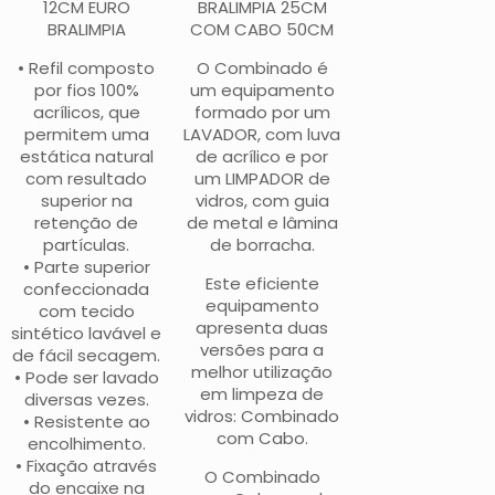
12CM EURO
BRALIMPIA 25CM
BRALIMPIA
COM CABO 50CM
• Refil composto
O Combinado é
por fios 100%
um equipamento
acrílicos, que
formado por um
permitem uma
LAVADOR, com luva
estática natural
de acrílico e por
com resultado
um LIMPADOR de
superior na
vidros, com guia
retenção de
de metal e lâmina
partículas.
de borracha.
• Parte superior
Este eficiente
confeccionada
equipamento
com tecido
apresenta duas
sintético lavável e
versões para a
de fácil secagem.
melhor utilização
• Pode ser lavado
em limpeza de
diversas vezes.
vidros: Combinado
• Resistente ao
com Cabo.
encolhimento.
• Fixação através
O Combinado
do encaixe na