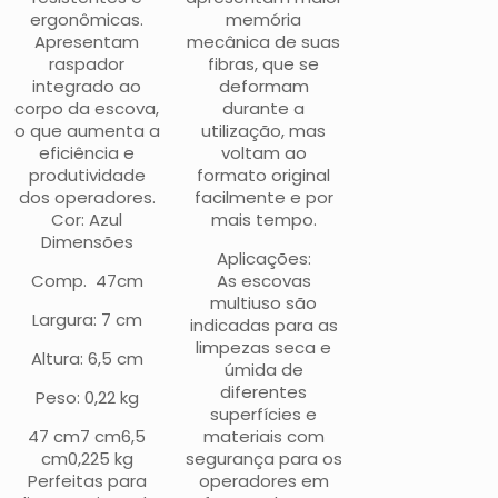
ergonômicas.
memória
Apresentam
mecânica de suas
raspador
fibras, que se
integrado ao
deformam
corpo da escova,
durante a
o que aumenta a
utilização, mas
eficiência e
voltam ao
produtividade
formato original
dos operadores.
facilmente e por
Cor: Azul
mais tempo.
Dimensões
Aplicações:
Comp. 47cm
As escovas
multiuso são
Largura: 7 cm
indicadas para as
limpezas seca e
Altura: 6,5 cm
úmida de
diferentes
Peso: 0,22 kg
superfícies e
47 cm7 cm6,5
materiais com
cm0,225 kg
segurança para os
Perfeitas para
operadores em