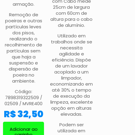
com Cabo mede
armação.
25cm de largura
com 60cm de
Remoção de
altura para o cabo
poeiras e outras
de alumínio.
partículas leves
dos pisos,
Utilizado em
realizando o
trabalhos onde se
recolhimento de
necessita
partículas sem
agilidade e
que haja a
eficiência. Dispõe
suspensão e
de um lavador
dispersão de
acoplado a um
poeira no
limpador,
ambiente.
economizando em
até 30% o tempo
Código:
de execução da
7898319322509 /
limpeza, excelente
02509 / MVRE400
opção em alturas
R$
32,50
elevadas.
Podem ser
Adicionar ao
utilizada em
carrinho