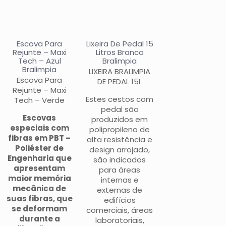
Escova Para
Lixeira De Pedal 15
Rejunte – Maxi
Litros Branco
Tech – Azul
Bralimpia
Bralimpia
LIXEIRA BRALIMPIA
Escova Para
DE PEDAL 15L
Rejunte – Maxi
Estes cestos com
Tech – Verde
pedal são
Escovas
produzidos em
especiais com
polipropileno de
fibras em PBT –
alta resistência e
Poliéster de
design arrojado,
Engenharia que
são indicados
apresentam
para áreas
maior memória
internas e
mecânica de
externas de
suas fibras, que
edifícios
se deformam
comerciais, áreas
durante a
laboratoriais,