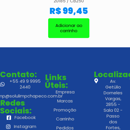
20185 / CB250
R$
99,45
Adicionar ao
carrinho
Contato:
Localiz
Links
+55 49 9 9995
Av.
Úteis:
2440
Getúlio
Empresa
Dorneles
imp@solulimpchapeco.com.br
Vargas,
Redes
Marcas
2855 -
Sociais:
Promoção
Sala 02 -
Passo
Facebook
Carrinho
dos
Instagram
Fortes,
Pedidos