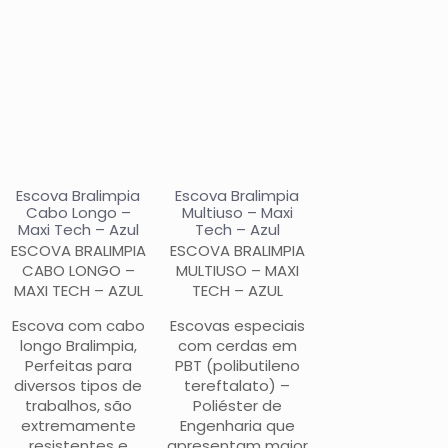
Escova Bralimpia
Escova Bralimpia
Cabo Longo –
Multiuso – Maxi
Maxi Tech – Azul
Tech – Azul
ESCOVA BRALIMPIA
ESCOVA BRALIMPIA
CABO LONGO –
MULTIUSO – MAXI
MAXI TECH – AZUL
TECH – AZUL
Escova com cabo
Escovas especiais
longo Bralimpia,
com cerdas em
Perfeitas para
PBT (polibutileno
diversos tipos de
tereftalato) –
trabalhos, são
Poliéster de
extremamente
Engenharia que
resistentes e
apresentam maior