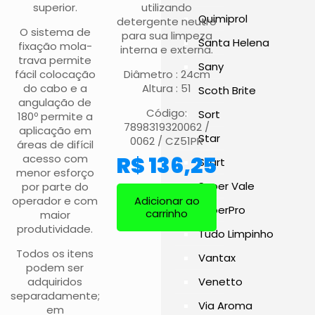
superior.
utilizando
Quimiprol
detergente neutro
O sistema de
para sua limpeza
Santa Helena
fixação mola-
interna e externa.
trava permite
Sany
fácil colocação
Diâmetro : 24cm
do cabo e a
Altura : 51
Scoth Brite
angulação de
Código:
Sort
180º permite a
7898319320062 /
aplicação em
Star
0062 / CZ51PR
áreas de difícil
acesso com
R$
136,25
Start
menor esforço
Super Vale
por parte do
operador e com
Adicionar ao
SuperPro
carrinho
maior
produtividade.
Tudo Limpinho
Todos os itens
Vantax
podem ser
adquiridos
Venetto
separadamente;
Via Aroma
em