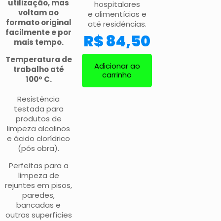
utilização, mas
hospitalares
voltam ao
e alimentícias e
formato original
até residências.
facilmente e por
R$
84,50
mais tempo.
Temperatura de
Adicionar ao
trabalho até
carrinho
100º C.
Resistência
testada para
produtos de
limpeza alcalinos
e ácido clorídrico
(pós obra).
Perfeitas para a
limpeza de
rejuntes em pisos,
paredes,
bancadas e
outras superfícies