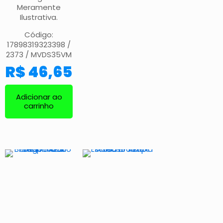
Meramente
Ilustrativa.
Código:
17898319323398 /
2373 / MVDS35VM
R$
46,65
Adicionar ao
carrinho