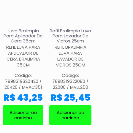
Luva Bralimpia
Refil Bralimpia Luva
Para Aplicador De
Para Lavador De
Cera 35cm
Vidros 25cm
REFIL LUVA PARA
REFIL BRALIMPIA
APLICADOR DE
LUVA PARA
CERA BRALIMPIA
LAVADOR DE
35CM
VIDROS 25CM
Código:
Código:
7898319320420 /
7898319322080 /
20420 / MVAC351
22080 / MVLL250
R$
43,25
R$
25,45
Adicionar ao
Adicionar ao
carrinho
carrinho