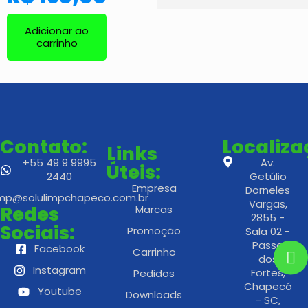
Adicionar ao
carrinho
Contato:
Localiz
Links
+55 49 9 9995
Av.
Úteis:
2440
Getúlio
Empresa
Dorneles
imp@solulimpchapeco.com.br
Vargas,
Redes
Marcas
2855 -
Sociais:
Promoção
Sala 02 -
Passo
Facebook
Carrinho
dos
Instagram
Fortes,
Pedidos
Chapecó
Youtube
Downloads
- SC,