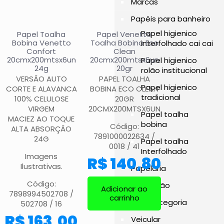
Marcas
Papéis para banheiro
Papel higienico
Papel Toalha
Papel Venetto
Bobina Venetto
Toalha Bobina Eco
interfolhado cai cai
Confort
Clean
20cmx200mtsx6un
20cmx200mtsx6un
Papel higienico
24g
20gr
rolão institucional
VERSÃO AUTO
PAPEL TOALHA
Papel higienico
CORTE E ALAVANCA
BOBINA ECO CLEAN
tradicional
100% CELULOSE
20GR
VIRGEM
20CMX200MTSX6UN
Papel toalha
MACIEZ AO TOQUE
bobina
Código:
ALTA ABSORÇÃO
7891000022634 /
24G
Papel toalha
0018 / 41
Interfolhado
Imagens
R$
140,80
Ilustrativas.
Papelaria
Código:
Promoção
Adicionar ao
7898994502708 /
carrinho
Sem categoria
502708 / 16
R$
163,00
Veicular