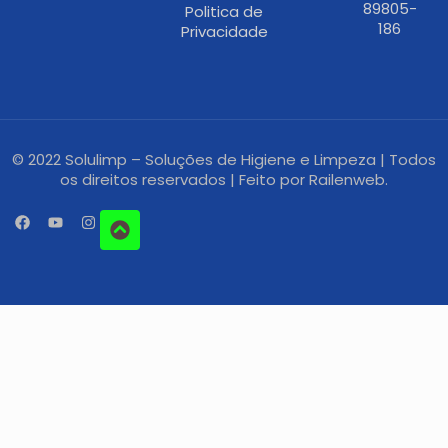
89805-
Politica de
186
Privacidade
© 2022 Solulimp – Soluções de Higiene e Limpeza | Todos
os direitos reservados | Feito por
Railenweb.