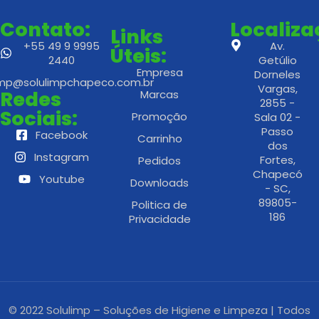
Contato:
Localiz
Links
+55 49 9 9995
Av.
Úteis:
2440
Getúlio
Empresa
Dorneles
imp@solulimpchapeco.com.br
Vargas,
Redes
Marcas
2855 -
Sociais:
Promoção
Sala 02 -
Passo
Facebook
Carrinho
dos
Instagram
Fortes,
Pedidos
Chapecó
Youtube
Downloads
- SC,
89805-
Politica de
186
Privacidade
© 2022 Solulimp – Soluções de Higiene e Limpeza | Todos