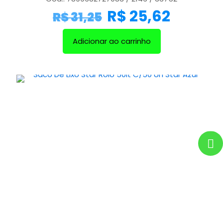
R$
25,62
R$
31,25
Adicionar ao carrinho