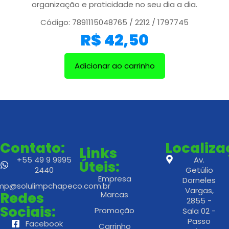
organização e praticidade no seu dia a dia.
Código: 7891115048765 / 2212 / 1797745
R$
42,50
Adicionar ao carrinho
Contato:
Localiz
Links
+55 49 9 9995
Av.
Úteis:
2440
Getúlio
Empresa
Dorneles
imp@solulimpchapeco.com.br
Vargas,
Redes
Marcas
2855 -
Sociais:
Promoção
Sala 02 -
Passo
Facebook
Carrinho