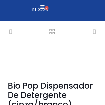
0
R$
0,00
Bio Pop Dispensador
De Detergente
(cinza/branco)