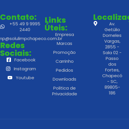
Contato:
Localiz
Links
+55 49 9 9995
Av.
Úteis:
2440
Getúlio
Empresa
Dorneles
imp@solulimpchapeco.com.br
Vargas,
Redes
Marcas
2855 -
Sociais:
Promoção
Sala 02 -
Passo
Facebook
Carrinho
dos
Instagram
Fortes,
Pedidos
Chapecó
Youtube
Downloads
- SC,
89805-
Politica de
186
Privacidade