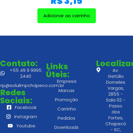
R$
3,15
Adicionar ao carrinho
Contato:
Localiz
Links
+55 49 9 9995
Av.
Úteis:
2440
Getúlio
Empresa
Dorneles
imp@solulimpchapeco.com.br
Vargas,
Redes
Marcas
2855 -
Sociais:
Promoção
Sala 02 -
Passo
Facebook
Carrinho
dos
Instagram
Fortes,
Pedidos
Chapecó
Youtube
Downloads
- SC,