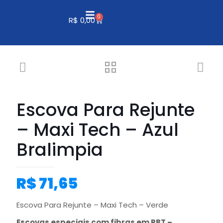
0
R$
0,00
Escova Para Rejunte
– Maxi Tech – Azul
Bralimpia
R$
71,65
Escova Para Rejunte – Maxi Tech – Verde
Escovas especiais com fibras em PBT –