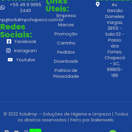
Links
+55 49 9 9995
Av.
Úteis:
2440
Getúlio
Empresa
Dorneles
imp@solulimpchapeco.com.br
Vargas,
Redes
Marcas
2855 -
Sociais:
Promoção
Sala 02 -
Passo
Facebook
Carrinho
dos
Instagram
Fortes,
Pedidos
Chapecó
Youtube
Downloads
- SC,
89805-
Politica de
186
Privacidade
© 2022 Solulimp – Soluções de Higiene e Limpeza | Todos
os direitos reservados | Feito por
Railenweb.