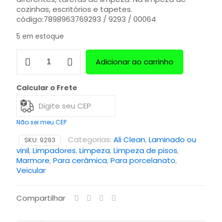
cozinhas, escritórios e tapetes.
código:7898963769293 / 9293 / 00064
5 em estoque
Adicionar ao carrinho
Calcular o Frete
Não sei meu CEP
Categorias:
Ali Clean
,
Laminado ou
SKU:
9293
vinil
,
Limpadores
,
Limpeza
,
Limpeza de pisos
,
Marmore
,
Para cerâmica
,
Para porcelanato
,
Veicular
Compartilhar