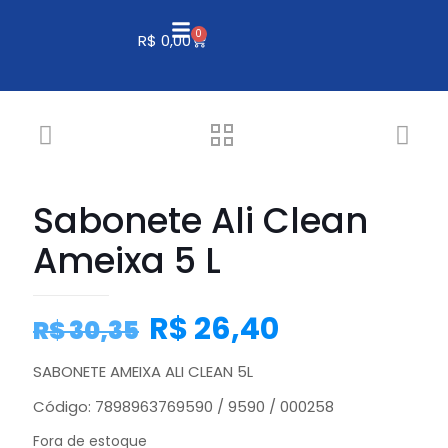
0
R$
0,00
Sabonete Ali Clean
Ameixa 5 L
R$
26,40
R$
30,35
SABONETE AMEIXA ALI CLEAN 5L
Código: 7898963769590 / 9590 / 000258
Fora de estoque