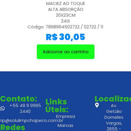
MACIEZ AO TOQUE
ALTA ABSORÇÃO
20X23CM
24G
Código: 7898994502722 / 02722 / 11
R$
30,05
Adicionar ao carrinho
Contato:
Localiz
Links
+55 49 9 9995
Av.
Úteis:
2440
Getúlio
Empresa
Dorneles
imp@solulimpchapeco.com.br
Vargas,
Redes
Marcas
2855 -