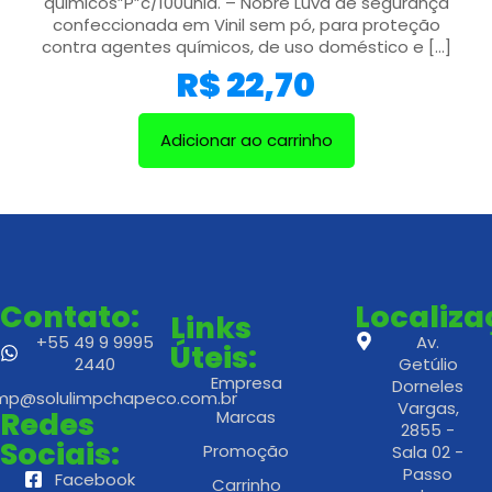
quimicos”P”c/100unid. – Nobre Luva de segurança
confeccionada em Vinil sem pó, para proteção
contra agentes químicos, de uso doméstico e
[…]
R$
22,70
Adicionar ao carrinho
Contato:
Localiz
Links
+55 49 9 9995
Av.
Úteis:
2440
Getúlio
Empresa
Dorneles
imp@solulimpchapeco.com.br
Vargas,
Redes
Marcas
2855 -
Sociais:
Promoção
Sala 02 -
Passo
Facebook
Carrinho