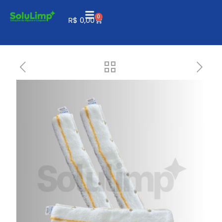
0
R$
0,00