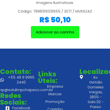
Imagens Ilustrativas.
Código: 7898319331655 / 2071 / MVESL1AZ
R$
50,10
Adicionar ao carrinho
Contato:
Localiz
Links
+55 49 9 9995
Av.
Úteis:
2440
Getúlio
Empresa
Dorneles
imp@solulimpchapeco.com.br
Vargas,
Redes
Marcas
2855 -
Sociais:
Promoção
Sala 02 -
Passo
Facebook
Carrinho