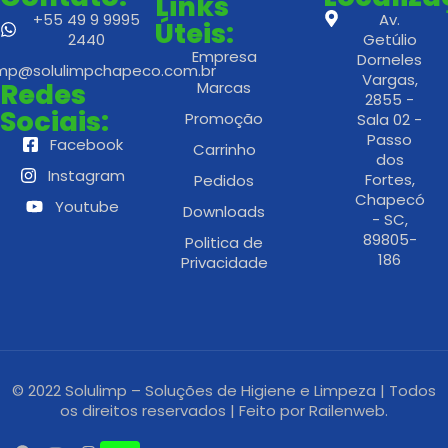
Links
+55 49 9 9995
Av.
Úteis:
2440
Getúlio
Empresa
Dorneles
imp@solulimpchapeco.com.br
Vargas,
Redes
Marcas
2855 -
Sociais:
Promoção
Sala 02 -
Passo
Facebook
Carrinho
dos
Instagram
Fortes,
Pedidos
Chapecó
Youtube
Downloads
- SC,
89805-
Politica de
186
Privacidade
© 2022 Solulimp – Soluções de Higiene e Limpeza | Todos
os direitos reservados | Feito por
Railenweb.