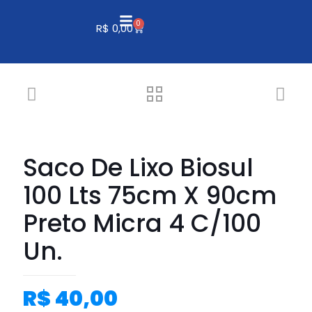
0
R$
0,00
Saco De Lixo Biosul
100 Lts 75cm X 90cm
Preto Micra 4 C/100
Un.
R$
40,00