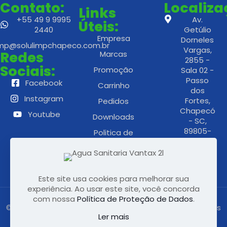
Contato:
Localiz
Links
+55 49 9 9995
Av.
Úteis:
2440
Getúlio
Empresa
Dorneles
imp@solulimpchapeco.com.br
Vargas,
Redes
Marcas
2855 -
Sociais:
Promoção
Sala 02 -
Passo
Facebook
Carrinho
dos
Instagram
Fortes,
Pedidos
Chapecó
Youtube
Downloads
- SC,
89805-
Politica de
186
Privacidade
Este site usa cookies para melhorar sua
experiência. Ao usar este site, você concorda
com nossa
Política de Proteção de Dados
.
© 2022 Solulimp – Soluções de Higiene e Limpeza | Todos
Ler mais
os direitos reservados | Feito por
Railenweb.