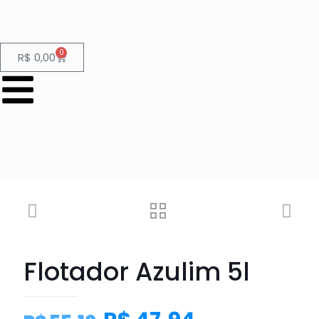
0
R$
0,00
Flotador Azulim 5l