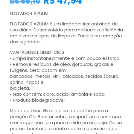
R$
47,94
R$
55,10
FLOTADOR AZULIM
FLOTADOR AZULIM é um limpador instantâneo de
uso diário. Desenvolvido para melhorar a eficiência
em diversos tipos de limpeza. Facilita na remoção
das sujidades.
VANTAGENS E BENEFÍCIOS
• Limpa instantaneamente e com pouco esforço.
• Remove resíduos de óleo, gorduras, graxas e
fuligens, cera, batom em
bancadas, metais, vinil, calçados, tecidos (couro,
corino, napa) e
bicicleta.
• Não contém: cloro, ácido, amônia e soda.
• Produto biodegradável.
Modo de Usar: Girar o bico do gatilho para a
posição ON. Borrifar sobre a superfície a ser limpa
e esfregar com um pano úmido ou esponja. Ou se
preferir borrifar o produto sobre o pano úmido e