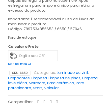
depois esfregar o pano na superfície. Após
esfregar um pano limpo e úmido para retirar o
excesso do produto.
Importante: É recomendável o uso de luvas ao
manusear o produto.
Código: 7897534856653 / 6650 / 57946
Fora de estoque
Calcular o Frete
Não sei meu CEP
Categorias:
Laminado ou vinil
,
SKU:
6650
Limpadores
,
Limpeza
,
Limpeza de pisos
,
Limpeza
leve diária
,
Marmore
,
Para cerâmica
,
Para
porcelanato
,
Start
,
Veicular
Compartilhar